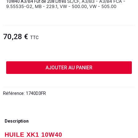
SL/CF, A3/B3 - A3/B4
FCA -
10W40 A3/B4 Fut de 208 Litres
9.55535-G2, MB - 229.1, VW - 500.00, VW - 505.00
70,28 €
TTC
AJOUTER AU PANIER
Référence:
1740D3FR
Description
HUILE XK1 10W40