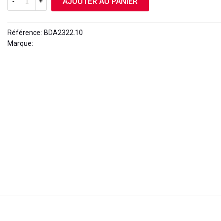
AJOUTER AU PANIER
-
+
Référence:
BDA2322.10
Marque:
OPEN PARTS