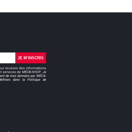
JE M’INSCRIS
our recevoir des informations
 et services de MÉCA-SHOP.
Je
ment de mes données par MÉCA-
finies dans la Politique de