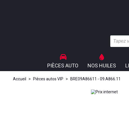
PIÈCES AUTO
NOS HUILES
L
Accueil
>
Pièces autos VIP
>
BRE09A86611 - 09.A866.11