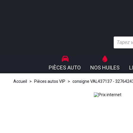
PIÈCES AUTO
NOS HUILES
L
Accueil
>
Pièces autos VIP
>
consigne VAL437137 - 327642