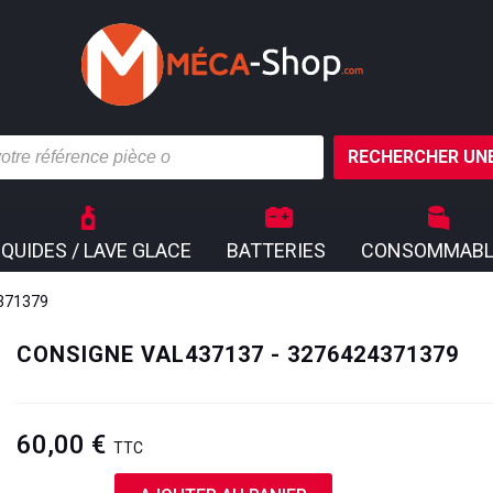
RECHERCHER UNE
IQUIDES / LAVE GLACE
BATTERIES
CONSOMMABL
4371379
CONSIGNE VAL437137 - 3276424371379
60,00 €
TTC