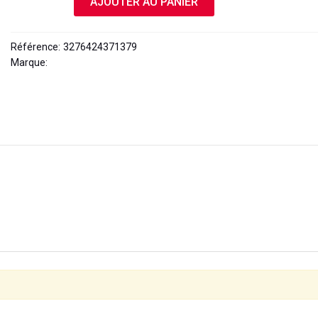
AJOUTER AU PANIER
Référence:
3276424371379
Marque:
VALEO