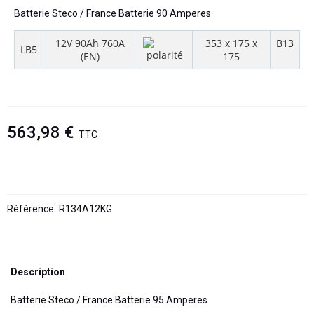
Batterie Steco / France Batterie 90 Amperes
12V 90Ah 760A
353 x 175 x
B13
LB5
(EN)
175
563,98 €
TTC
Référence:
R134A12KG
Description
Batterie Steco / France Batterie 95 Amperes